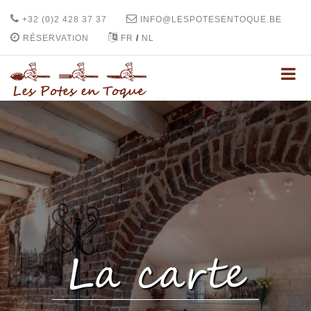
+32 (0)2 428 37 37
INFO@LESPOTESENTOQUE.BE
RÉSERVATION
FR
/
NL
La carte