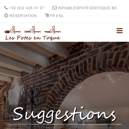
+32 (0)2 428 37 37
INFO@LESPOTESENTOQUE.BE
RÉSERVATION
FR
/
NL
Suggestions